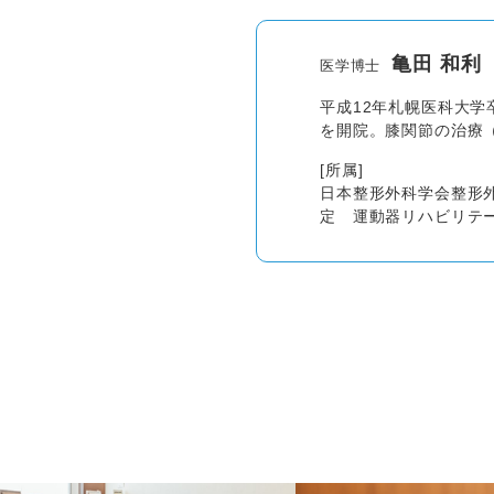
亀田 和利
医学博士
平成12年札幌医科大
を開院。膝関節の治療
[所属]
日本整形外科学会整形
定 運動器リハビリテ