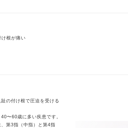
付け根が痛い
足趾の付け根で圧迫を受ける
。
40〜60歳に多い疾患です。
、第3指（中指）と第4指