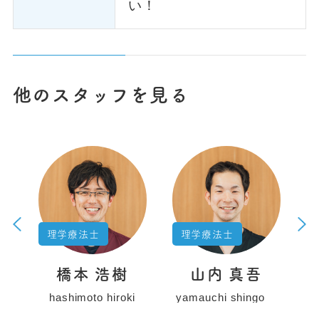
い！
他のスタッフを見る
理学療法士
理学療法士
橋本 浩樹
山内 真吾
e
hashimoto hiroki
yamauchi shingo